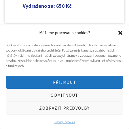
Vydraženo za
:
650
Kč
Můžeme pracovat s cookies?
Cookies slouží k vyhodnocování chování návštěvníků webu. Jsou to malé datové
soubory, ukládané do vašeho prohlížeče. Používáme je k analýze údajů o našich
návštěvnících, ke zlepšení našich webových stránek a zobrazení personalizovaného
obsahu. Nesouhlas nebo odvolání souhlasu může nepříznivě ovlivnit určité vlastnosti
a funkce webu.
PŘIJMOUT
© 2025
Hospic svatého Lazara
ODMÍTNOUT
Tvorba webu a design
WOOP.design
/
Eva Chmelová
ZOBRAZIT PŘEDVOLBY
Zásady cookies