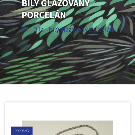
BÍLÝ GLAZOVANÝ
PORCELÁN
Díla
bílý glazovaný porcelán
/
/
PRODÁNO