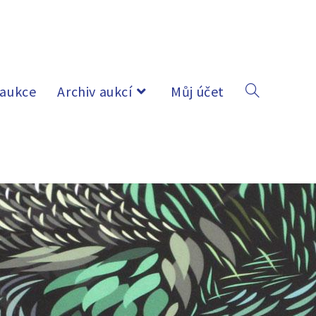
 aukce
Archiv aukcí
Můj účet