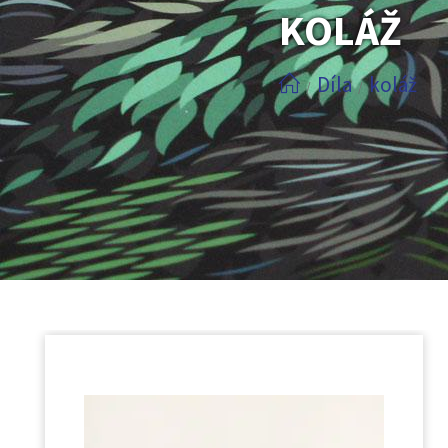
KOLÁŽ
Díla
koláž
/
/