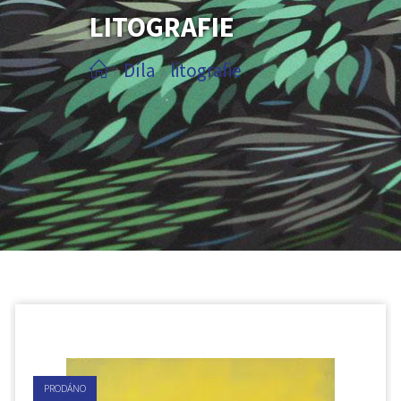
LITOGRAFIE
Díla
litografie
/
/
PRODÁNO