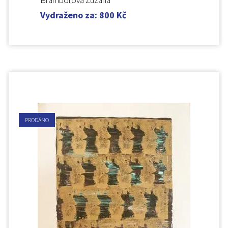
Bramborová Zuzana
Vydraženo za
:
800
Kč
PRODÁNO