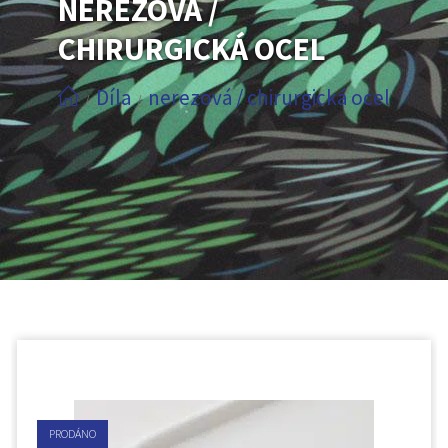
NEREZOVÁ /
CHIRURGICKÁ OCEL
Díla
nerezová / chirurgická ocel
/
/
PRODÁNO