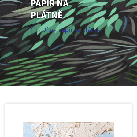
PAPÍR NA
PLÁTNĚ
Díla
papír na plátně
/
/