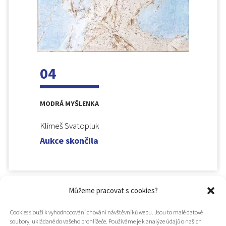
04
MODRÁ MYŠLENKA
Klimeš Svatopluk
Aukce skončila
Můžeme pracovat s cookies?
Cookies slouží k vyhodnocování chování návštěvníků webu. Jsou to malé datové
soubory, ukládané do vašeho prohlížeče. Používáme je k analýze údajů o našich