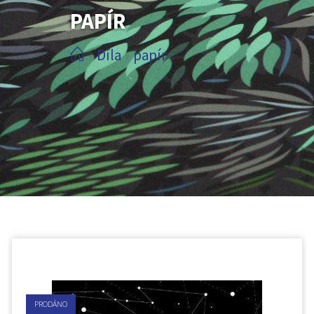
PAPÍR
Díla
papír
/
/
PRODÁNO