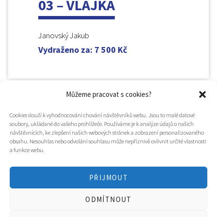
03 – VLAJKA
Janovský Jakub
Vydraženo za
:
7 500
Kč
Můžeme pracovat s cookies?
Cookies slouží k vyhodnocování chování návštěvníků webu. Jsou to malé datové
soubory, ukládané do vašeho prohlížeče. Používáme je k analýze údajů o našich
návštěvnících, ke zlepšení našich webových stránek a zobrazení personalizovaného
obsahu. Nesouhlas nebo odvolání souhlasu může nepříznivě ovlivnit určité vlastnosti
a funkce webu.
PŘIJMOUT
© 2025
Hospic svatého Lazara
ODMÍTNOUT