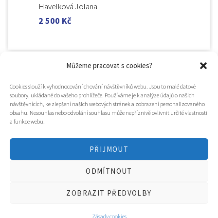
Havelková Jolana
2 500
Kč
Můžeme pracovat s cookies?
Cookies slouží k vyhodnocování chování návštěvníků webu. Jsou to malé datové
soubory, ukládané do vašeho prohlížeče. Používáme je k analýze údajů o našich
návštěvnících, ke zlepšení našich webových stránek a zobrazení personalizovaného
obsahu. Nesouhlas nebo odvolání souhlasu může nepříznivě ovlivnit určité vlastnosti
a funkce webu.
PŘIJMOUT
© 2025
Hospic svatého Lazara
ODMÍTNOUT
Tvorba webu a design
WOOP.design
/
Eva Chmelová
ZOBRAZIT PŘEDVOLBY
Zásady cookies