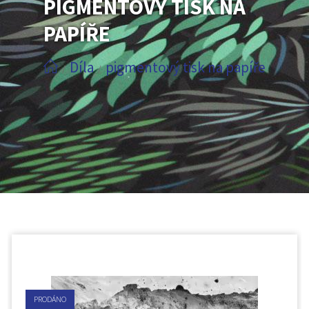
PIGMENTOVÝ TISK NA
PAPÍŘE
Díla
pigmentový tisk na papíře
/
/
PRODÁNO