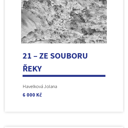
21 – ZE SOUBORU
ŘEKY
Havelková Jolana
6 000
Kč