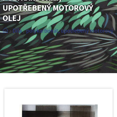
UPOTŘEBENÝ MOTOROVÝ
OLEJ
Díla
polykarbonát, upotřebený motorový o
/
/