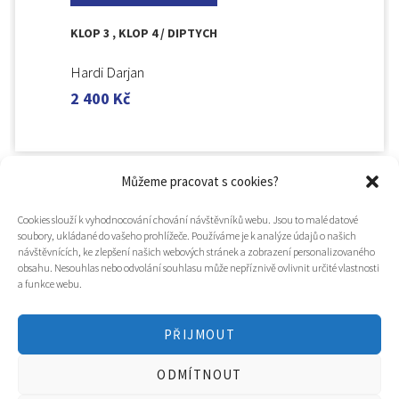
KLOP 3 , KLOP 4 / DIPTYCH
Hardi Darjan
2 400
Kč
Můžeme pracovat s cookies?
Cookies slouží k vyhodnocování chování návštěvníků webu. Jsou to malé datové
soubory, ukládané do vašeho prohlížeče. Používáme je k analýze údajů o našich
návštěvnících, ke zlepšení našich webových stránek a zobrazení personalizovaného
obsahu. Nesouhlas nebo odvolání souhlasu může nepříznivě ovlivnit určité vlastnosti
a funkce webu.
PŘIJMOUT
© 2025
Hospic svatého Lazara
ODMÍTNOUT