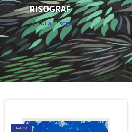
RISOGRAF
Díla
risograf
/
/
PRODÁNO