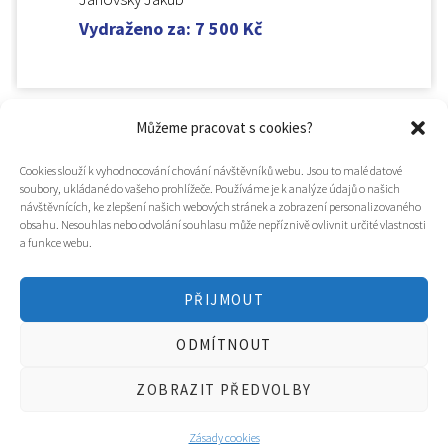
Vydraženo za
:
7 500
Kč
Můžeme pracovat s cookies?
Cookies slouží k vyhodnocování chování návštěvníků webu. Jsou to malé datové
soubory, ukládané do vašeho prohlížeče. Používáme je k analýze údajů o našich
návštěvnících, ke zlepšení našich webových stránek a zobrazení personalizovaného
obsahu. Nesouhlas nebo odvolání souhlasu může nepříznivě ovlivnit určité vlastnosti
a funkce webu.
PŘIJMOUT
© 2025
Hospic svatého Lazara
ODMÍTNOUT
Tvorba webu a design
WOOP.design
/
Eva Chmelová
ZOBRAZIT PŘEDVOLBY
Zásady cookies