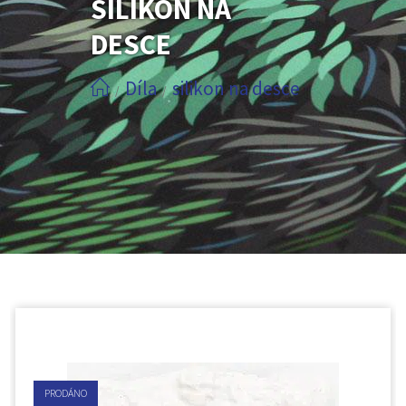
SILIKON NA
DESCE
Díla
silikon na desce
/
/
PRODÁNO