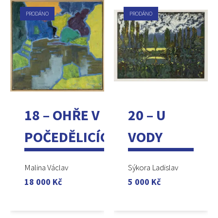
PRODÁNO
PRODÁNO
18 – OHŘE V
20 – U
POČEDĚLICÍCH
VODY
Malina Václav
Sýkora Ladislav
18 000
Kč
5 000
Kč