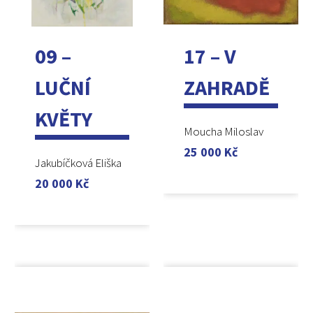
09 –
17 – V
LUČNÍ
ZAHRADĚ
KVĚTY
Moucha Miloslav
25 000
Kč
Jakubíčková Eliška
20 000
Kč