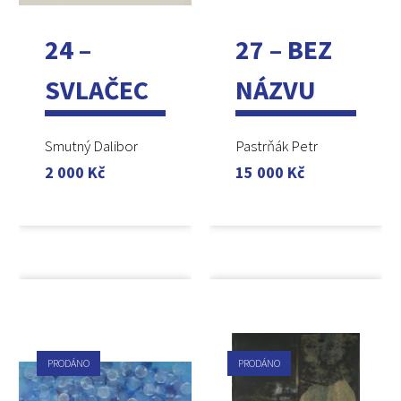
24 –
27 – BEZ
SVLAČEC
NÁZVU
Smutný Dalibor
Pastrňák Petr
2 000
Kč
15 000
Kč
PRODÁNO
PRODÁNO