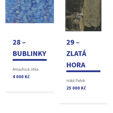
28 –
29 –
BUBLINKY
ZLATÁ
HORA
Anlaufová Jitka
4 000
Kč
Hábl Patrik
25 000
Kč