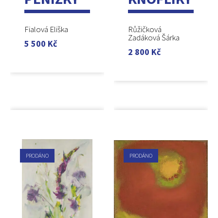
Fialová Eliška
Růžičková
Zadáková Šárka
5 500
Kč
2 800
Kč
PRODÁNO
PRODÁNO