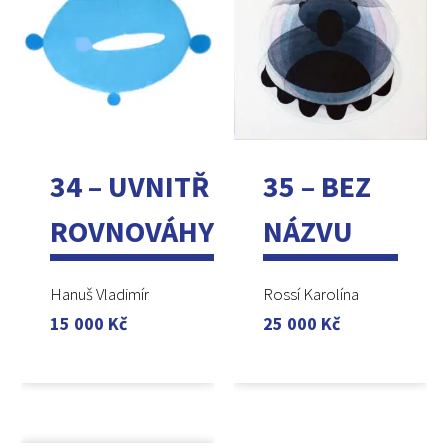
34 – UVNITŘ
35 – BEZ
ROVNOVÁHY
NÁZVU
Hanuš Vladimír
Rossí Karolína
15 000
Kč
25 000
Kč