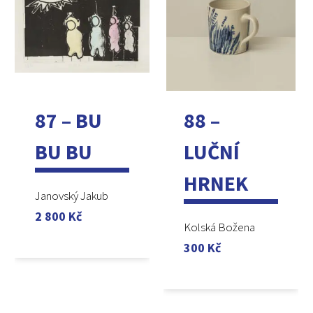
87 – BU
88 –
BU BU
LUČNÍ
HRNEK
Janovský Jakub
2 800
Kč
Kolská Božena
300
Kč