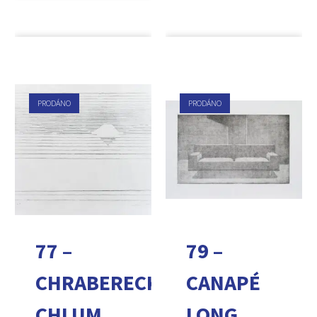
PRODÁNO
PRODÁNO
77 –
79 –
CHRABERECKÝ
CANAPÉ
CHLUM
LONG