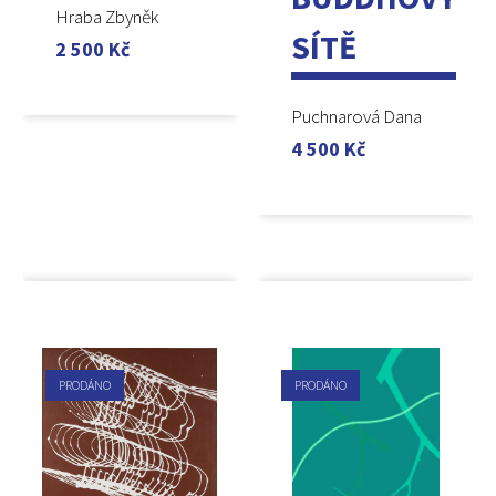
Hraba Zbyněk
SÍTĚ
2 500
Kč
Puchnarová Dana
4 500
Kč
PRODÁNO
PRODÁNO