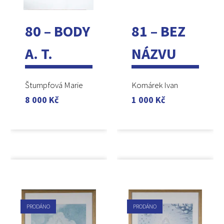
80 – BODY
81 – BEZ
A. T.
NÁZVU
Štumpfová Marie
Komárek Ivan
8 000
Kč
1 000
Kč
PRODÁNO
PRODÁNO