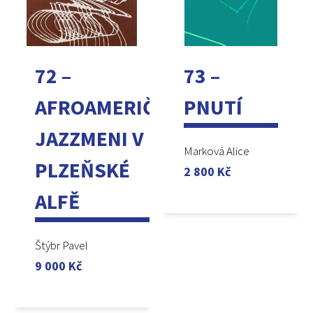
72 –
73 –
AFROAMERIČTÍ
PNUTÍ
JAZZMENI V
Marková Alice
PLZEŇSKÉ
2 800
Kč
ALFĚ
Štýbr Pavel
9 000
Kč