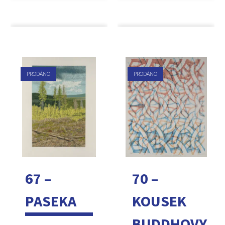
PRODÁNO
PRODÁNO
67 –
70 –
PASEKA
KOUSEK
BUDDHOVY