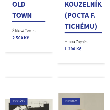
OLD
KOUZELNÍK
TOWN
(POCTA F.
TICHÉMU)
Šiklová Tereza
2 500
Kč
Hraba Zbyněk
1 200
Kč
PRODÁNO
PRODÁNO