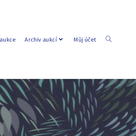
 aukce
Archiv aukcí
Můj účet