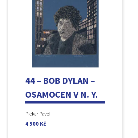
44 – BOB DYLAN –
OSAMOCEN V N. Y.
Piekar Pavel
4 500
Kč