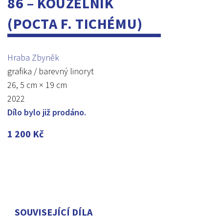
86 – KOUZELNÍK
(POCTA F. TICHÉMU)
Hraba Zbyněk
grafika / barevný linoryt
26, 5 cm × 19 cm
2022
Dílo bylo již prodáno.
1 200
Kč
SOUVISEJÍCÍ DÍLA