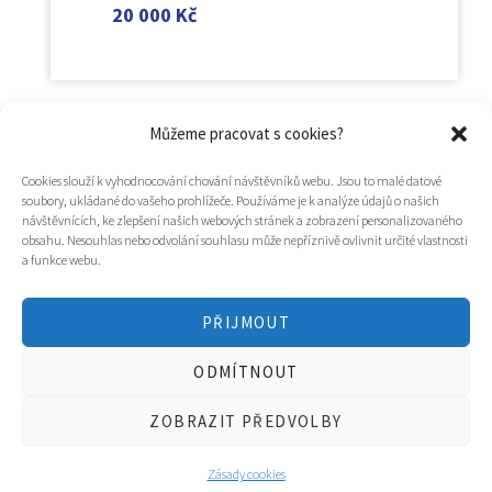
20 000
Kč
Můžeme pracovat s cookies?
Cookies slouží k vyhodnocování chování návštěvníků webu. Jsou to malé datové
soubory, ukládané do vašeho prohlížeče. Používáme je k analýze údajů o našich
návštěvnících, ke zlepšení našich webových stránek a zobrazení personalizovaného
obsahu. Nesouhlas nebo odvolání souhlasu může nepříznivě ovlivnit určité vlastnosti
a funkce webu.
PŘIJMOUT
© 2025
Hospic svatého Lazara
ODMÍTNOUT
Tvorba webu a design
WOOP.design
/
Eva Chmelová
ZOBRAZIT PŘEDVOLBY
Zásady cookies