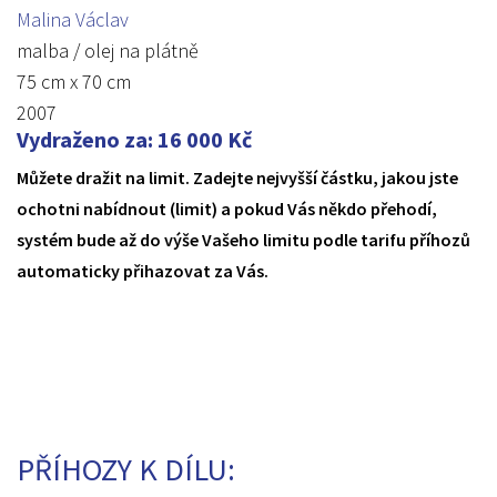
Malina Václav
malba / olej na plátně
75 cm x 70 cm
2007
Vydraženo za
:
16 000
Kč
Můžete dražit na limit. Zadejte nejvyšší částku, jakou jste
ochotni nabídnout (limit) a pokud Vás někdo přehodí,
systém bude až do výše Vašeho limitu podle tarifu příhozů
automaticky přihazovat za Vás.
PŘÍHOZY K DÍLU: