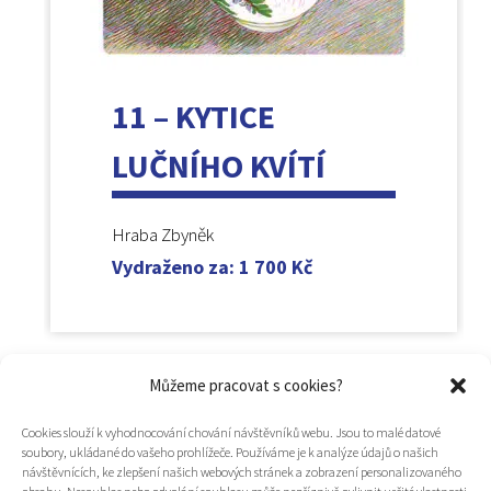
11 – KYTICE
LUČNÍHO KVÍTÍ
Hraba Zbyněk
Vydraženo za
:
1 700
Kč
Můžeme pracovat s cookies?
Cookies slouží k vyhodnocování chování návštěvníků webu. Jsou to malé datové
soubory, ukládané do vašeho prohlížeče. Používáme je k analýze údajů o našich
návštěvnících, ke zlepšení našich webových stránek a zobrazení personalizovaného