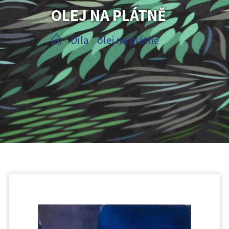
OLEJ NA PLÁTNĚ
Díla
olej na plátně
/
/