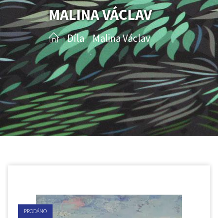
MALINA VÁCLAV
Díla
Malina Václav
/
/
PRODÁNO