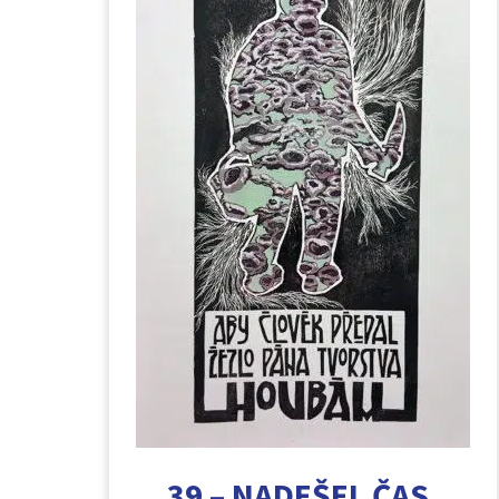
39 – NADEŠEL ČAS