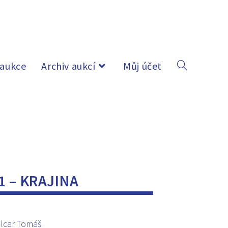
 aukce
Archiv aukcí
Můj účet
1 – KRAJINA
lcar Tomáš