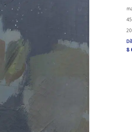
ma
45
20
Dí
8