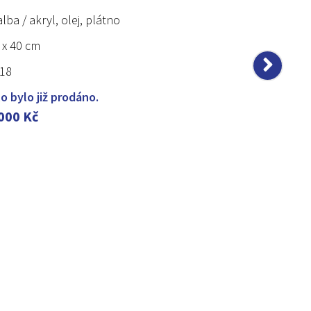
lba / akryl, olej, plátno
 x 40 cm
18
lo bylo již prodáno.
 000
Kč