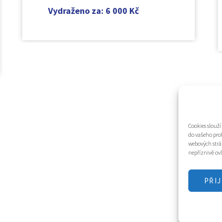
Vydraženo za
:
6 000
Kč
Cookies slouž
do vašeho pro
webových strá
nepříznivě ovl
PŘI