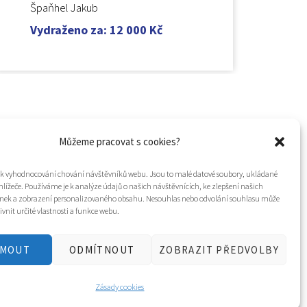
Špaňhel Jakub
Vydraženo za
:
12 000
Kč
Můžeme pracovat s cookies?
í k vyhodnocování chování návštěvníků webu. Jsou to malé datové soubory, ukládané
hlížeče. Používáme je k analýze údajů o našich návštěvnících, ke zlepšení našich
nek a zobrazení personalizovaného obsahu. Nesouhlas nebo odvolání souhlasu může
ivnit určité vlastnosti a funkce webu.
JMOUT
ODMÍTNOUT
ZOBRAZIT PŘEDVOLBY
Tvorba webu a design
WOOP.design
/
Eva Chmelová
Zásady cookies