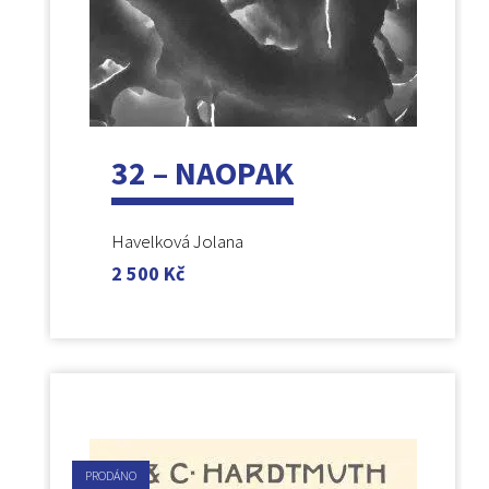
32 – NAOPAK
Havelková Jolana
2 500
Kč
PRODÁNO