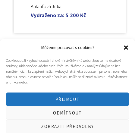
Anlaufová Jitka
Vydraženo za
:
5 200
Kč
Můžeme pracovat s cookies?
Cookies slouží k vyhodnocování chování návštěvníků webu. Jsou to malé datové
soubory, ukládané do vašeho prohlížeče. Používáme je k analýze údajů o našich
návštěvnících, ke zlepšení našich webových stránek a zobrazení personalizovaného
obsahu. Nesouhlas nebo odvolání souhlasu může nepříznivě ovlivnit určité vlastnosti
a funkce webu.
PŘIJMOUT
© 2025
Hospic svatého Lazara
ODMÍTNOUT
Tvorba webu a design
WOOP.design
/
Eva Chmelová
ZOBRAZIT PŘEDVOLBY