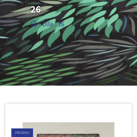
26
Díla
26
/
/
PRODÁNO