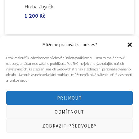
Hraba Zbyněk
1 200
Kč
Můžeme pracovat s cookies?
Cookies slouží k vyhodnocování chování návštěvníků webu. Jsou to malé datové
soubory, ukládané do vašeho prohlížeče. Používáme je k analýze údajů o našich
návštěvnících, ke zlepšení našich webových stránek a zobrazení personalizovaného
obsahu. Nesouhlas nebo odvolání souhlasu může nepříznivě ovlivnit určité vlastnosti
a funkce webu.
PŘIJMOUT
© 2025
Hospic svatého Lazara
ODMÍTNOUT
Tvorba webu a design
WOOP.design
/
Eva Chmelová
ZOBRAZIT PŘEDVOLBY