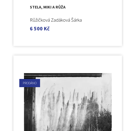
STELA, MIKI A RŮŽA
Růžičková Zadáková Šárka
6 500
Kč
PRODÁNO