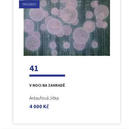
PRODÁNO
41
V NOCI NA ZAHRADĚ
Anlaufová Jitka
4 000
Kč