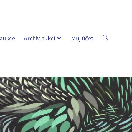
 aukce
Archiv aukcí
Můj účet