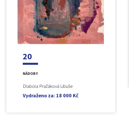
20
NÁDOBY
Dlabola Pražáková Libuše
Vydraženo za
:
18 000
Kč