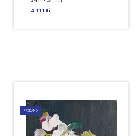
Anlaufová Jitka
4 000
Kč
PRODÁNO