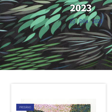
2023
Díla
2023
/
/
PRODÁNO