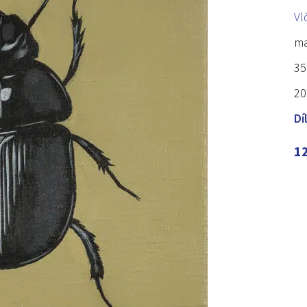
Vl
ma
35
20
Dí
1