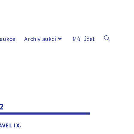
 aukce
Archiv aukcí
Můj účet
2
AVEL IX.