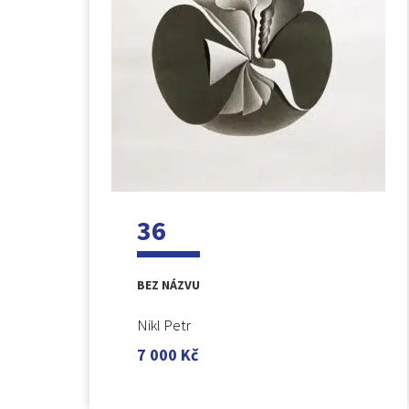
36
BEZ NÁZVU
Nikl Petr
7 000
Kč