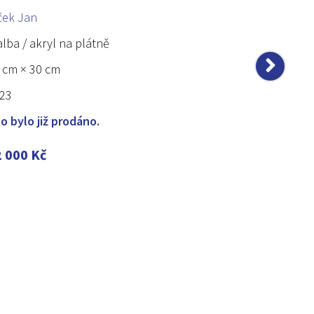
ček Jan
lba / akryl na plátně
 cm × 30 cm
23
lo bylo již prodáno.
2 000
Kč