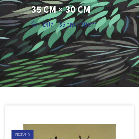
35 CM × 30 CM
Díla
35 cm × 30 cm
/
/
PRODÁNO