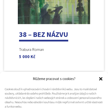
38 – BEZ NÁZVU
Trabura Roman
5 000
Kč
Můžeme pracovat s cookies?
Cookies slouží k vyhodnocování chování návštěvníků webu. Jsou to malé datové
soubory, ukládané do vašeho prohlížeče. Používáme je k analýze údajů o našich
návštěvnících, ke zlepšení našich webových stránek a zobrazení personalizovaného
obsahu. Nesouhlas nebo odvolání souhlasu může nepříznivě ovlivnit určité vlastnosti
a funkce webu.