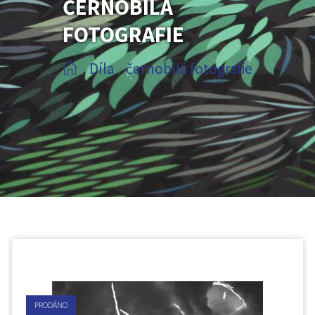
ČERNOBÍLÁ
FOTOGRAFIE
Díla
černobílá fotografie
/
/
PRODÁNO