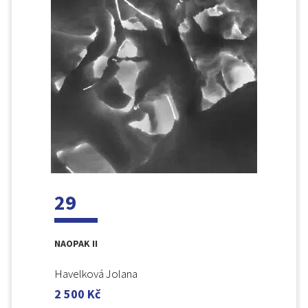
29
NAOPAK II
Havelková Jolana
2 500
Kč