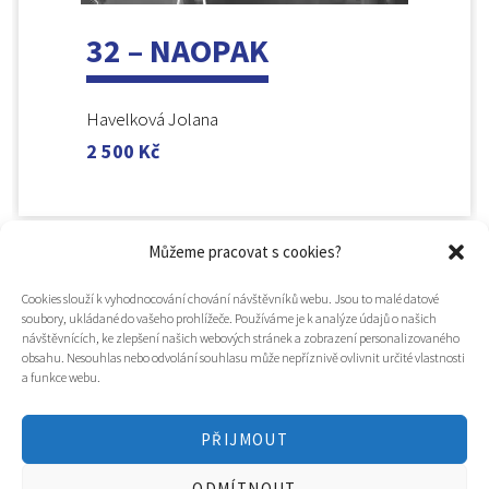
32 – NAOPAK
Havelková Jolana
2 500
Kč
Můžeme pracovat s cookies?
Cookies slouží k vyhodnocování chování návštěvníků webu. Jsou to malé datové
soubory, ukládané do vašeho prohlížeče. Používáme je k analýze údajů o našich
návštěvnících, ke zlepšení našich webových stránek a zobrazení personalizovaného
obsahu. Nesouhlas nebo odvolání souhlasu může nepříznivě ovlivnit určité vlastnosti
a funkce webu.
PŘIJMOUT
© 2025
Hospic svatého Lazara
ODMÍTNOUT