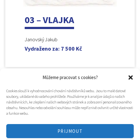
03 – VLAJKA
Janovský Jakub
Vydraženo za
:
7 500
Kč
Můžeme pracovat s cookies?
Cookies slouží k vyhodnocování chování návštěvníků webu. Jsou to malé datové
soubory, ukládané do vašeho prohlížeče. Používáme je k analýze údajů o našich
návštěvnících, ke zlepšení našich webových stránek a zobrazení personalizovaného
obsahu. Nesouhlas nebo odvolání souhlasu může nepříznivě ovlivnit určité vlastnosti
a funkce webu.
PŘIJMOUT
© 2025
Hospic svatého Lazara