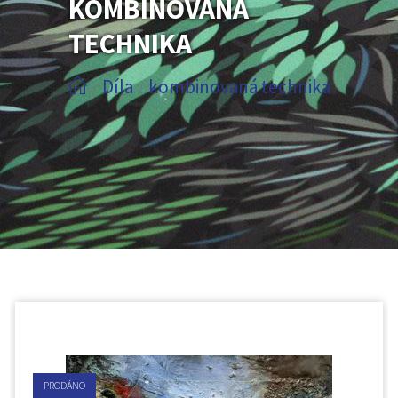
KOMBINOVANÁ
TECHNIKA
Díla
kombinovaná technika
/
/
PRODÁNO