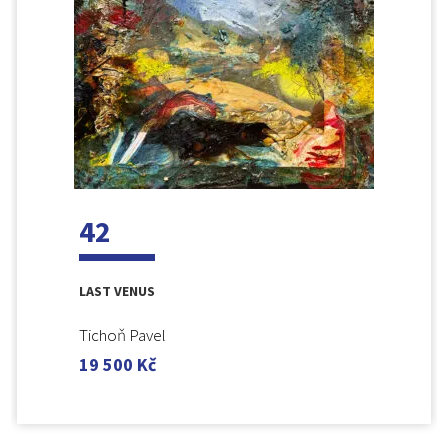
42
LAST VENUS
Tichoň Pavel
19 500
Kč