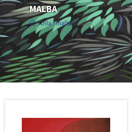
MALBA
Díla
malba
/
/
/
Stránka 5