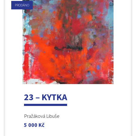
PRODÁNO
23 – KYTKA
Pražáková Libuše
5 000
Kč