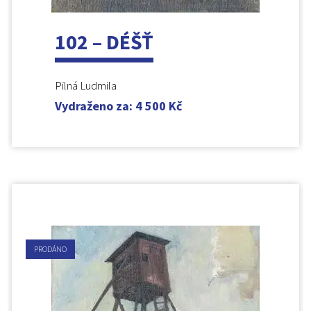
102 – DÉŠŤ
Pilná Ludmila
Vydraženo za
:
4 500
Kč
PRODÁNO