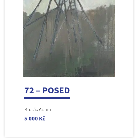
72 – POSED
Kruták Adam
5 000
Kč