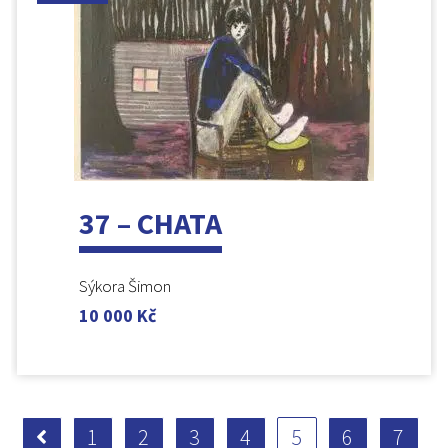
37 – CHATA
Sýkora Šimon
10 000
Kč
1
2
3
4
5
6
7